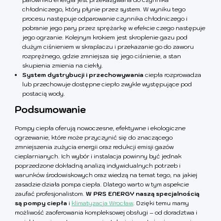
chłodniczego, który płynie przez system. W wyniku tego
procesu następuje odparowanie czynnika chłodniczego i
pobranie jego pary przez sprężarkę w efekcie czego następuje
jego ogrzanie. Kolejnym krokiem jest skroplenie gazu pod
dużym ciśnieniem w skraplaczu i przekazanie go do zaworu
rozprężnego, gdzie zmniejsza się jego ciśnienie, a stan
skupienia zmienia na ciekły.
System dystrybucji i przechowywania
ciepła rozprowadza
lub przechowuje dostępne ciepło zwykle występujące pod
postacią wody.
Podsumowanie
Pompy ciepła oferują nowoczesne, efektywne i ekologiczne
ogrzewanie, które może przyczynić się do znaczącego
zmniejszenia zużycia energii oraz redukcji emisji gazów
cieplarnianych. Ich wybór i instalacja powinny być jednak
poprzedzone dokładną analizą indywidualnych potrzeb i
warunków środowiskowych oraz wiedzą na temat tego, na jakiej
zasadzie działa pompa ciepła. Dlatego warto w tym aspekcie
zaufać profesjonalistom.
W PRS ENERGY naszą specjalnością
są pompy ciepła
i
klimatyzacja Wrocław
. Dzięki temu mamy
możliwość zaoferowania kompleksowej obsługi – od doradztwa i