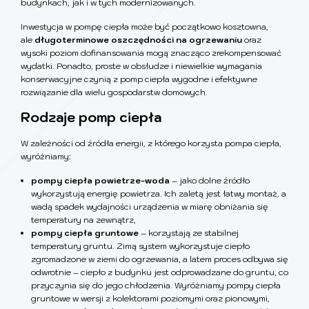
budynkach, jak i w tych modernizowanych.
Inwestycja w pompę ciepła może być początkowo kosztowna,
ale
długoterminowe oszczędności na ogrzewaniu
oraz
wysoki poziom dofinansowania mogą znacząco zrekompensować
wydatki. Ponadto, proste w obsłudze i niewielkie wymagania
konserwacyjne czynią z pomp ciepła wygodne i efektywne
rozwiązanie dla wielu gospodarstw domowych.
Rodzaje pomp ciepła
W zależności od źródła energii, z którego korzysta pompa ciepła,
wyróżniamy:
pompy ciepła powietrze-woda
– jako dolne źródło
wykorzystują energię powietrza. Ich zaletą jest łatwy montaż, a
wadą spadek wydajności urządzenia w miarę obniżania się
temperatury na zewnątrz,
pompy ciepła gruntowe
– korzystają ze stabilnej
temperatury gruntu. Zimą system wykorzystuje ciepło
zgromadzone w ziemi do ogrzewania, a latem proces odbywa się
odwrotnie – ciepło z budynku jest odprowadzane do gruntu, co
przyczynia się do jego chłodzenia. Wyróżniamy pompy ciepła
gruntowe w wersji z kolektorami poziomymi oraz pionowymi,