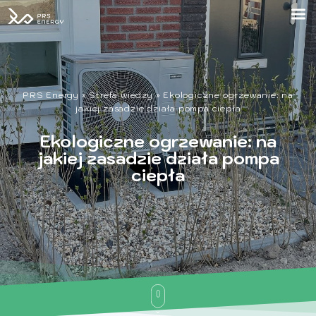
PRS Energy
»
Strefa wiedzy
»
Ekologiczne ogrzewanie: na
jakiej zasadzie działa pompa ciepła
Ekologiczne ogrzewanie: na
jakiej zasadzie działa pompa
ciepła