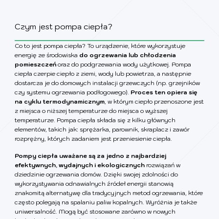
Czym jest pompa ciepła?
Co to jest pompa ciepła? To urządzenie, które wykorzystuje
energię ze środowiska
do ogrzewania lub chłodzenia
pomieszczeń
oraz do podgrzewania wody użytkowej. Pompa
ciepła czerpie ciepło z ziemi, wody lub powietrza, a następnie
dostarcza je do domowych instalacji grzewczych (np. grzejników
czy systemu ogrzewania podłogowego).
Proces ten opiera się
na cyklu termodynamicznym
, w którym ciepło przenoszone jest
z miejsca o niższej temperaturze do miejsca o wyższej
temperaturze. Pompa ciepła składa się z kilku głównych
elementów, takich jak: sprężarka, parownik, skraplacz i zawór
rozprężny, których zadaniem jest przeniesienie ciepła.
Pompy ciepła uważane są za jedno z najbardziej
efektywnych, wydajnych i ekologicznych
rozwiązań w
dziedzinie ogrzewania domów. Dzięki swojej zdolności do
wykorzystywania odnawialnych źródeł energii stanowią
znakomitą alternatywę dla tradycyjnych metod ogrzewania, które
często polegają na spalaniu paliw kopalnych. Wyróżnia je także
uniwersalność. Mogą być stosowane zarówno w nowych