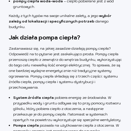
pompy ciepła woda-woda
– ciepło pobierane jest z wód
gruntowych.
Każdy z tych typów ma swoje unikalne zalety, a jego
wybór
zależy od lokalizacji i specyficznych potrzeb
danego
budynku.
Jak działa pompa ciepła?
Zastanawiasz się, na jakiej zasadzie działają pompy ciepła?
Odpowiedź na to pytanie jest zaskakująco prosta. Pompy ciepła
przenoszą ciepło z zewnątrz do wnętrza budynku, wykorzystując
do tego celu niewielką ilość energii elektrycznej. To sprawia, że są
one bardziej wydajne energetycznie niż tradycyjne systemy
ogrzewania. Pompy ciepła składają się z trzech części: systemu
źródła ciepła, pompy ciepła i systemu dystrybucji i
przechowywania.
System źródła ciepła
pobiera energię ze środowiska. W
przypadku wody i gruntu odbywa się to przy pomocy roztworu
glikolu, który pobiera ciepło z otoczenia, a następnie
przekazuje je do pompy ciepła. Natomiast w systemach
opartych na powietrzu wykorzystuje się specjalne wentylatory.
Pompa ciepła
pozwala na użytkowanie ciepła z otoczenia. W
parowniku energia jest przekazywana do czynnika