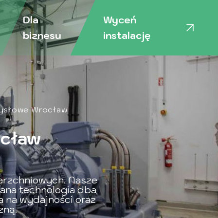
Dla
Wyceń
biznesu
instalację
ysłowe Wrocław
ocław
ierzchniowych. Nasze
wana technologia dba
a na wydajności oraz
zną.