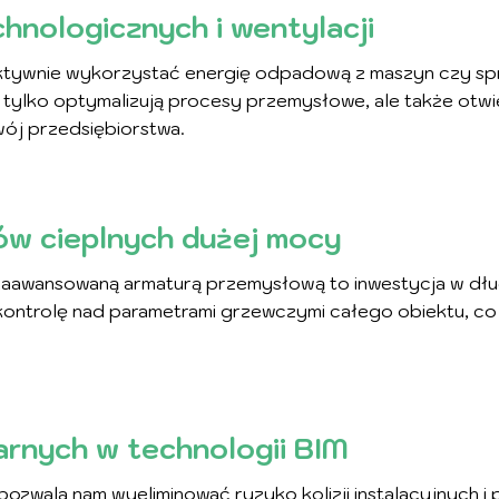
hnologicznych i wentylacji
fektywnie wykorzystać energię odpadową z maszyn czy s
 tylko optymalizują procesy przemysłowe, ale także otwi
wój przedsiębiorstwa.
ów cieplnych dużej mocy
zaawansowaną armaturą przemysłową to inwestycja w dłu
ntrolę nad parametrami grzewczymi całego obiektu, co prz
tarnych w technologii BIM
ozwala nam wyeliminować ryzyko kolizji instalacyjnych 