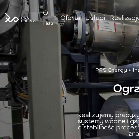
O
Oferta
Usługi
Realizacj
nas
PRS Energy
»
In
Ogrz
Realizujemy precyzy
systemy wodne i gaz
o stabilność proces
zna