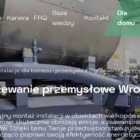
Baza
Dla
e
Kariera
FAQ
Kontakt
wiedzy
domu
stalacje dla biznesu i przemysłu
»
Ogrzewanie przem
ewanie przemysłowe Wr
jny montaż instalacji w obiektach wielkopow
owe skutecznie obniżają emisje, a zaawanso
ów. Dzięki temu Twoje przedsiębiorstwo zysk
cząco poprawi swoją efektywność energetyc