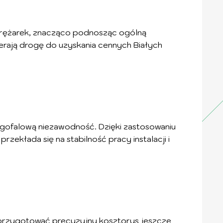
prężarek, znacząco podnosząc ogólną
erają drogę do uzyskania cennych Białych
gofalową niezawodność. Dzięki zastosowaniu
ekłada się na stabilność pracy instalacji i
i przygotować precyzyjny kosztorys jeszcze