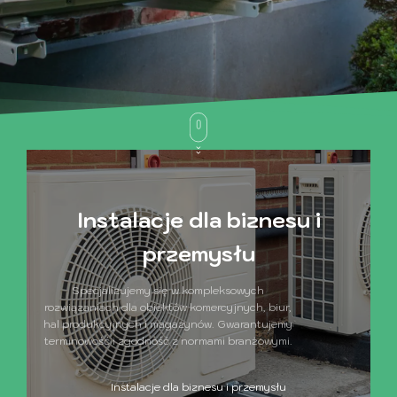
Instalacje dla biznesu i
przemysłu
Specjalizujemy się w kompleksowych
rozwiązaniach dla obiektów komercyjnych, biur,
hal produkcyjnych i magazynów. Gwarantujemy
terminowość i zgodność z normami branżowymi.
Instalacje dla biznesu i przemysłu