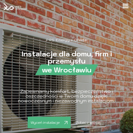
PRS Energy
»
Oferta
Instalacje dla domu, firm i
przemysłu
we Wrocławiu
Zapewniamy komfort, bezpieczeństwo i
oszczędności w Twoim domu dzięki
nowoczesnym i niezawodnym instalacjom.
Zobacz więcej
Wyceń instalacje