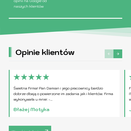
opinii na Google od
naszych klientów
Opinie klientów
Świetna Firma! Pan Damian i jego pracownicy bardzo
F
dobrze dbają o powierzone im zadania jak i klientów. Firma
M
wykonywała u mnie: -…
w
Błażej Motyka