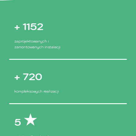
+
1496
zaprojektowanych i
zamontowanych instalacji
+
935
kompleksowych realizacji
5