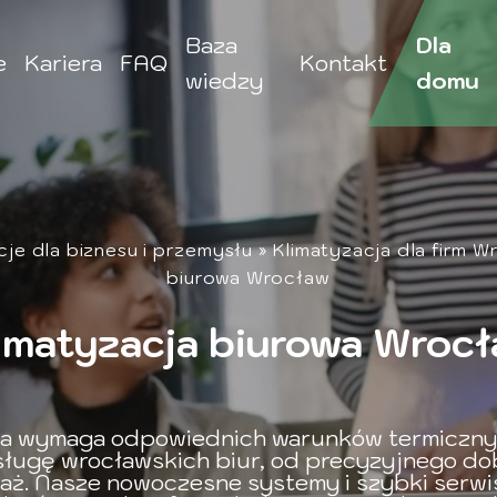
Baza
Dla
e
Kariera
FAQ
Kontakt
wiedzy
domu
cje dla biznesu i przemysłu
»
Klimatyzacja dla firm 
biurowa Wrocław
imatyzacja biurowa Wroc
ca wymaga odpowiednich warunków termiczny
ługę wrocławskich biur, od precyzyjnego do
ż. Nasze nowoczesne systemy i szybki serwi