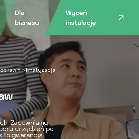
Dla
Wyceń
biznesu
instalację
Wrocław
»
Klimatyzacja
ław
ch. Zapewniamy
boru urządzeń po
s to gwarancja