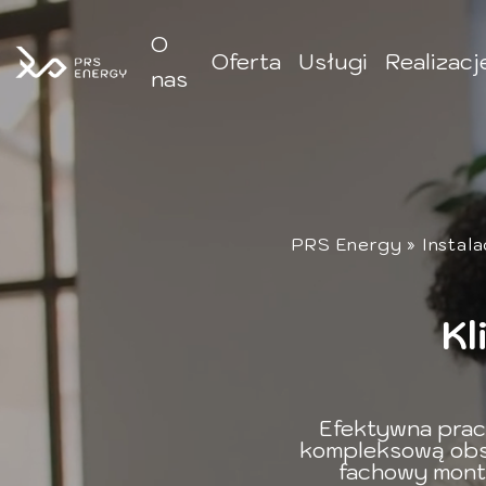
O
Oferta
Usługi
Realizacj
nas
PRS Energy
»
Instala
Kl
Efektywna pra
kompleksową obs
fachowy monta