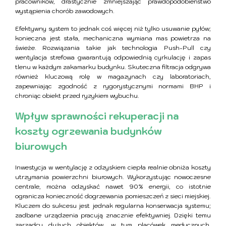
pracowników, drastycznie zmniejszając prawdopodobieństwo
wystąpienia chorób zawodowych.
Efektywny system to jednak coś więcej niż tylko usuwanie pyłów;
konieczna jest stała, mechaniczna wymiana mas powietrza na
świeże. Rozwiązania takie jak technologia Push-Pull czy
wentylacja strefowa gwarantują odpowiednią cyrkulację i zapas
tlenu w każdym zakamarku budynku. Skuteczna filtracja odgrywa
również kluczową rolę w magazynach czy laboratoriach,
zapewniając zgodność z rygorystycznymi normami BHP i
chroniąc obiekt przed ryzykiem wybuchu.
Wpływ sprawności rekuperacji na
koszty ogrzewania budynków
biurowych
Inwestycja w wentylację z odzyskiem ciepła realnie obniża koszty
utrzymania powierzchni biurowych. Wykorzystując nowoczesne
centrale, można odzyskać nawet 90% energii, co istotnie
ogranicza konieczność dogrzewania pomieszczeń z sieci miejskiej.
Kluczem do sukcesu jest jednak regularna konserwacja systemu;
zadbane urządzenia pracują znacznie efektywniej. Dzięki temu
zarządcy dużych obiektów, w tym placówek medycznych,