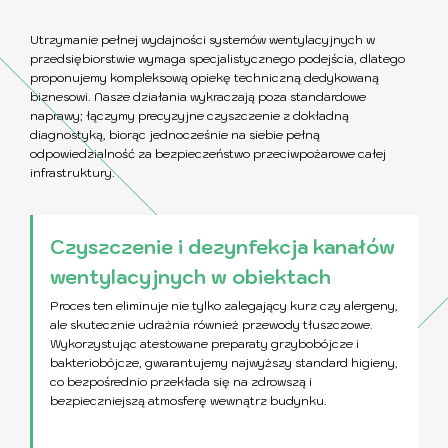
Utrzymanie pełnej wydajności systemów wentylacyjnych w
przedsiębiorstwie wymaga specjalistycznego podejścia, dlatego
proponujemy kompleksową opiekę techniczną dedykowaną
biznesowi. Nasze działania wykraczają poza standardowe
naprawy; łączymy precyzyjne czyszczenie z dokładną
diagnostyką, biorąc jednocześnie na siebie pełną
odpowiedzialność za bezpieczeństwo przeciwpożarowe całej
infrastruktury.
Czyszczenie i dezynfekcja kanałów
wentylacyjnych w obiektach
Proces ten eliminuje nie tylko zalegający kurz czy alergeny,
ale skutecznie udrażnia również przewody tłuszczowe.
Wykorzystując atestowane preparaty grzybobójcze i
bakteriobójcze, gwarantujemy najwyższy standard higieny,
co bezpośrednio przekłada się na zdrowszą i
bezpieczniejszą atmosferę wewnątrz budynku.