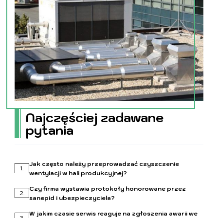
Najczęściej zadawane
pytania
Jak często należy przeprowadzać czyszczenie
1.
wentylacji w hali produkcyjnej?
Choć wiele zależy od charakterystyki danego obiektu i
Czy firma wystawia protokoły honorowane przez
2.
przepisów, w przemyśle standardem są przeglądy co pół
sanepid i ubezpieczyciela?
roku. Przestrzeganie tego terminu nie tylko zapewnia
Oczywiście. Po zakończeniu prac przekazujemy komplet
zgodność z normami, ale przede wszystkim chroni zdrowie
W jakim czasie serwis reaguje na zgłoszenia awarii we
3.