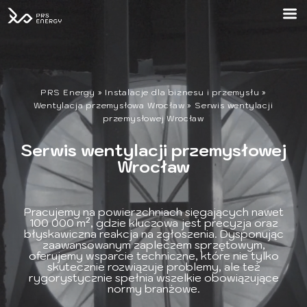
PRS Energy
»
Instalacje dla biznesu i przemysłu
»
Wentylacja przemysłowa Wrocław
»
Serwis wentylacji
przemysłowej Wrocław
Serwis wentylacji przemysłowej
Wrocław
Pracujemy na powierzchniach sięgających nawet
100 000 m², gdzie kluczowa jest precyzja oraz
błyskawiczna reakcja na zgłoszenia. Dysponując
zaawansowanym zapleczem sprzętowym,
oferujemy wsparcie techniczne, które nie tylko
skutecznie rozwiązuje problemy, ale też
rygorystycznie spełnia wszelkie obowiązujące
normy branżowe.