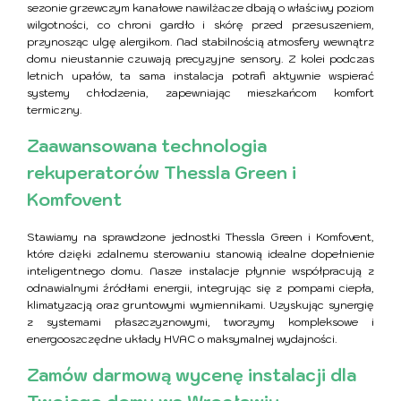
sezonie grzewczym kanałowe nawilżacze dbają o właściwy poziom
wilgotności, co chroni gardło i skórę przed przesuszeniem,
przynosząc ulgę alergikom. Nad stabilnością atmosfery wewnątrz
domu nieustannie czuwają precyzyjne sensory. Z kolei podczas
letnich upałów, ta sama instalacja potrafi aktywnie wspierać
systemy chłodzenia, zapewniając mieszkańcom komfort
termiczny.
Zaawansowana technologia
rekuperatorów Thessla Green i
Komfovent
Stawiamy na sprawdzone jednostki Thessla Green i Komfovent,
które dzięki zdalnemu sterowaniu stanowią idealne dopełnienie
inteligentnego domu. Nasze instalacje płynnie współpracują z
odnawialnymi źródłami energii, integrując się z pompami ciepła,
klimatyzacją oraz gruntowymi wymiennikami. Uzyskując synergię
z systemami płaszczyznowymi, tworzymy kompleksowe i
energooszczędne układy HVAC o maksymalnej wydajności.
Zamów darmową wycenę instalacji dla