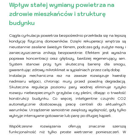
Wpływ stałej wymiany powietrza na
zdrowie mieszkańców i strukturę
budynku
Ciągła cyrkulacja powietrza bezpośrednio przekłada się na lepszą
kondycję fizyczną domowników. Dzięki rekuperacji wnętrza są
nieustannie zasilane świeżym tlenem, podczas gdy zużyte masy i
zanieczyszczenia znikają bezpowrotnie. Efektem jest wyraźna
poprawa koncentracji oraz głębszy, bardziej regenerujący sen.
System stanowi przy tym skuteczną barierę dla smogu,
gwarantując zdrowy mikroklimat w sypialniach przez całą dobę.
Instalacja mechaniczna raz na zawsze rozwiązuje kwestię
nadmiaru wilgoci, chroniąc mury przed powolną degradacją.
Skuteczna regulacja poziomu pary wodnej eliminuje ryzyko
rozwoju niebezpiecznych grzybów czy pleśni, dbając o trwałość
konstrukcji budynku. Co więcej, inteligentne czujniki CO2
automatycznie dostosowują pracę centrali do aktualnych
warunków. Urządzenie samoistnie zwiększy wydajność, gdy tylko
wykryje intensywne gotowanie lub parę po długiej kąpieli.
Współczesne rozwiązania oferują znacznie szerszą
funkcjonalność niż tylko proste wietrzenie pomieszczeń. W