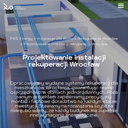
PRS Energy
»
Instalacje dla domu
»
Rekuperacja Wrocław
»
Projektowanie instalacji rekuperacji Wrocław
Projektowanie instalacji
rekuperacji Wrocław
Opracowujemy wydajne systemy rekuperacji dla
mieszkańców Wrocławia, gwarantując realne
oszczędności w domach jednorodzinnych. Poza
samym projektem zapewniamy precyzyjny
montaż i fachowe doradztwo na każdym etapie
inwestycji. Stawiamy na rozwiązania szyte na
miarę, bo wiemy, że każdy budynek ma zupełnie
inne wymagania energetyczne.