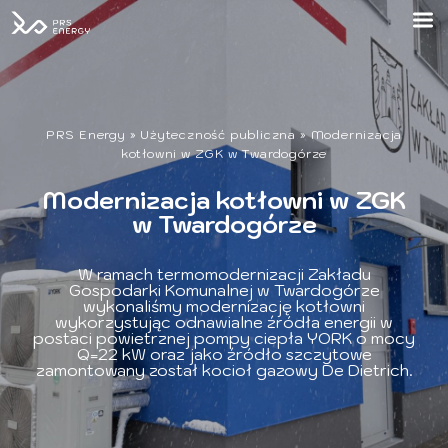
PRS Energy
»
Użyteczność publiczna
»
Modernizacja
kotłowni w ZGK w Twardogórze
Modernizacja kotłowni w ZGK
w Twardogórze
W ramach termomodernizacji Zakładu
Gospodarki Komunalnej w Twardogórze
wykonaliśmy modernizację kotłowni
wykorzystując odnawialne źródła energii w
postaci powietrznej pompy ciepła YORK o mocy
Q=22 kW oraz jako źródło szczytowe
zamontowany został kocioł gazowy De Dietrich.