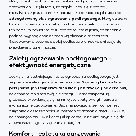
stóp, co jest częstym mankamentem tradycyjnych systemów
grzewczych. Dzięki temu, że ciepło unosi się z podłogi,
mieszkanie zyskuje bardziej naturalne odczucie ciepła.
Jest to
zdecydowany plus ogrzewania podłogowego
, który działa w
harmonii z naszym naturalnym odczuciem komfortu, ponieważ
temperatura powietrza przy podłodze jest wyższa, co znacznie
podnosi wygodę codziennego użytkowania przestrzeni.
Spacerowanie boso po ciepłej podłodze w chłodne dni staje się
prawdziwą przyjemnością.
Zalety ogrzewania podłogowego –
efektywność energetyczna
Jedną z najistotniejszych zalet ogrzewania podłogowego jest
jego wysoka efektywność energetyczna.
Systemy te działają
przy niższych temperaturach wody niż tradycyjne grzejniki
,
co oznacza mniejsze zużycie energii. Niższe temperatury
grzewcze przekładają się na mniejsze straty energii i bardziej
ekonomiczne użytkowanie. Badania pokazują, że możliwe jest
osiągnięcie oszczędności w kosztach ogrzewania rzędu 10-20%,
co znacząco redukuje koszty eksploatacji oraz przyczynia się do
zrównoważonego zarządzania energiami.
Komfort i estetyka ogrzewania