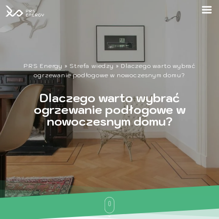
PRS Energy
»
Strefa wiedzy
»
Dlaczego warto wybrać
ogrzewanie podłogowe w nowoczesnym domu?
Dlaczego warto wybrać
ogrzewanie podłogowe w
nowoczesnym domu?