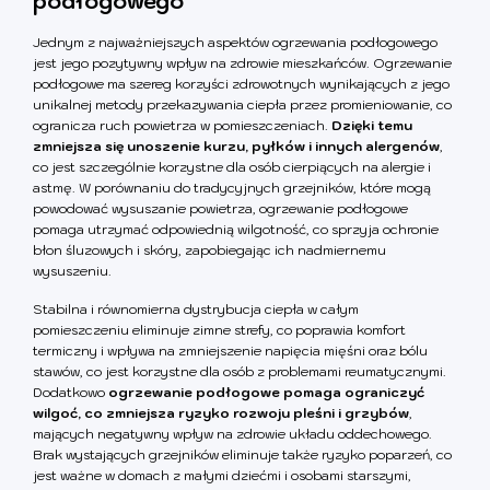
podłogowego
Jednym z najważniejszych aspektów ogrzewania podłogowego
jest jego pozytywny wpływ na zdrowie mieszkańców. Ogrzewanie
podłogowe ma szereg korzyści zdrowotnych wynikających z jego
unikalnej metody przekazywania ciepła przez promieniowanie, co
ogranicza ruch powietrza w pomieszczeniach.
Dzięki temu
zmniejsza się unoszenie kurzu, pyłków i innych alergenów
,
co jest szczególnie korzystne dla osób cierpiących na alergie i
astmę. W porównaniu do tradycyjnych grzejników, które mogą
powodować wysuszanie powietrza, ogrzewanie podłogowe
pomaga utrzymać odpowiednią wilgotność, co sprzyja ochronie
błon śluzowych i skóry, zapobiegając ich nadmiernemu
wysuszeniu.
Stabilna i równomierna dystrybucja ciepła w całym
pomieszczeniu eliminuje zimne strefy, co poprawia komfort
termiczny i wpływa na zmniejszenie napięcia mięśni oraz bólu
stawów, co jest korzystne dla osób z problemami reumatycznymi.
Dodatkowo
ogrzewanie podłogowe pomaga ograniczyć
wilgoć, co zmniejsza ryzyko rozwoju pleśni i grzybów
,
mających negatywny wpływ na zdrowie układu oddechowego.
Brak wystających grzejników eliminuje także ryzyko poparzeń, co
jest ważne w domach z małymi dziećmi i osobami starszymi,