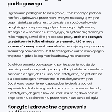
podłogowego
Ogrzewanie podłogowe to rozwiązanie, które znacząco podnosi
komfort użytkowania przestrzeni i wpływa na estetykę wnętrz.
Jego największą zaletą jest to, że działa w sposób całkowicie
bezgłośny, co zwiększa wygodę codziennego użytkowania,
szczególnie w porównaniu z tradycyjnymi systemami grzewczymi,
które mogą wydawać dźwięki podczas pracy.
Brak widocznych
grzejników nie tylko eliminuje te elementy, które mogą
zajmować cenną przestrzeń
, ale również daje większą swobodę
w aranżacji pomieszczeń. Jest to szczególnie ważne w mniejszych
wnętrzach, gdzie każdy metr kwadratowy ma znaczenie.
Dzięki ogrzewaniu podłogowemu pomieszczenia wydają się
bardziej przestronne, a ukryta pod podłogą instalacja pozwala na
zachowanie czystych linii i spójności estetycznej, co jest idealne
dla osób ceniących nowoczesne i minimalistyczne wnętrza.
Dodatkowo równomierne rozprowadzenie ciepła z podłogi
zapewnia komfort cieplny bez konieczności stosowania dużych,
nieestetycznych grzejników, co umożliwia pełną dowolność w
projektowaniu i dekorowaniu przestrzeni, niezależnie od stylu.
Korzyści zdrowotne ogrzewania