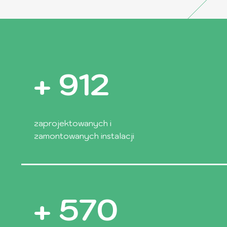
+
1500
zaprojektowanych i
zamontowanych instalacji
+
955