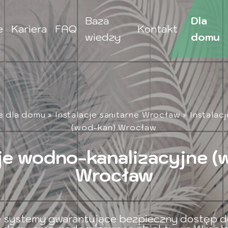
Baza
Dla
e
Kariera
FAQ
Kontakt
wiedzy
domu
je dla domu
»
Instalacje sanitarne Wrocław
»
Instalac
(wod-kan) Wrocław
cje wodno-kanalizacyjne (
Wrocław
ne systemy gwarantujące bezpieczny dostęp d