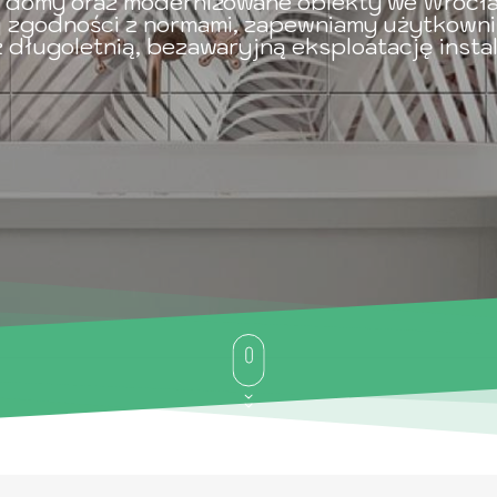
domy oraz modernizowane obiekty we Wrocławi
ej zgodności z normami, zapewniamy użytkown
 długoletnią, bezawaryjną eksploatację instal