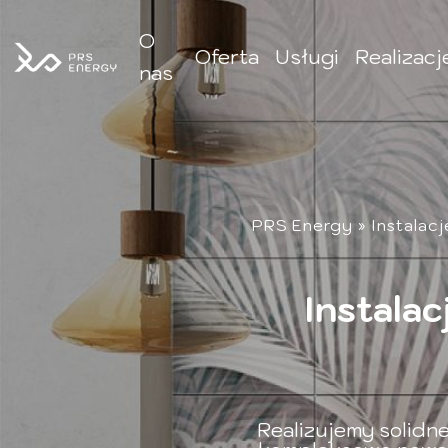
O
Oferta
Usługi
Realizacj
nas
PRS Energy
»
Instalac
Instala
Realizujemy solid